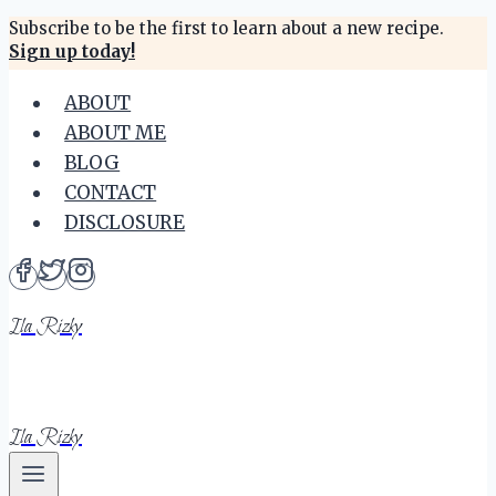
Skip
Subscribe to be the first to learn about a new recipe.
Sign up today!
to
content
ABOUT
ABOUT ME
BLOG
CONTACT
DISCLOSURE
Ila Rizky
Ila Rizky