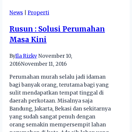
ke
News
|
Properti
Candi
Borobudur
Rusun : Solusi Perumahan
Masa Kini
By
Ila Rizky
November 10,
2016
November 11, 2016
Perumahan murah selalu jadi idaman
bagi banyak orang, terutama bagi yang
sulit mendapatkan tempat tinggal di
daerah perkotaan. Misalnya saja
Bandung, Jakarta, Bekasi dan sekitarnya
yang sudah sangat penuh dengan
orang semakin mempersempit lahan