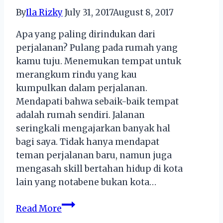
Selama
By
Ila Rizky
July 31, 2017
August 8, 2017
Bulan
Ramadan
Apa yang paling dirindukan dari
di
perjalanan? Pulang pada rumah yang
Tokopedia
kamu tuju. Menemukan tempat untuk
merangkum rindu yang kau
kumpulkan dalam perjalanan.
Mendapati bahwa sebaik-baik tempat
adalah rumah sendiri. Jalanan
seringkali mengajarkan banyak hal
bagi saya. Tidak hanya mendapat
teman perjalanan baru, namun juga
mengasah skill bertahan hidup di kota
lain yang notabene bukan kota…
Liburan
Read More
Bareng