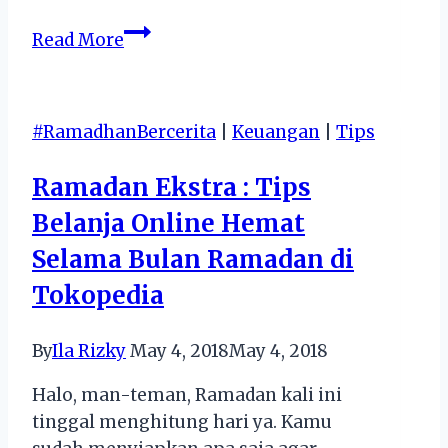
4
Read More
Alasan
Memilih
Notebook
#RamadhanBercerita
|
Keuangan
|
Tips
Dibanding
Laptop
Ramadan Ekstra : Tips
Belanja Online Hemat
Selama Bulan Ramadan di
Tokopedia
By
Ila Rizky
May 4, 2018
May 4, 2018
Halo, man-teman, Ramadan kali ini
tinggal menghitung hari ya. Kamu