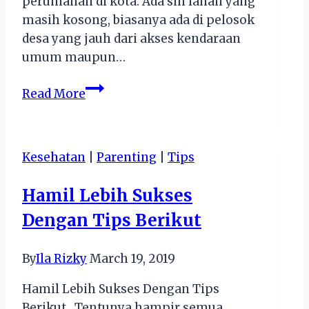
perumahan di kota. Ada sih lahan yang
masih kosong, biasanya ada di pelosok
desa yang jauh dari akses kendaraan
umum maupun…
Rusun
Read More
:
Solusi
Perumahan
Kesehatan
|
Parenting
|
Tips
Masa
Kini
Hamil Lebih Sukses
Dengan Tips Berikut
By
Ila Rizky
March 19, 2019
Hamil Lebih Sukses Dengan Tips
Berikut Tentunya hampir semua