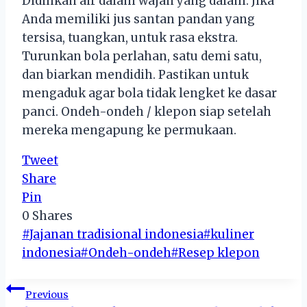
Didihkan air dalam wajan yang dalam. Jika
Anda memiliki jus santan pandan yang
tersisa, tuangkan, untuk rasa ekstra.
Turunkan bola perlahan, satu demi satu,
dan biarkan mendidih. Pastikan untuk
mengaduk agar bola tidak lengket ke dasar
panci. Ondeh-ondeh / klepon siap setelah
mereka mengapung ke permukaan.
Tweet
Share
Pin
0
Shares
Post
#
Jajanan tradisional indonesia
#
kuliner
Tags:
indonesia
#
Ondeh-ondeh
#
Resep klepon
Post
Previous