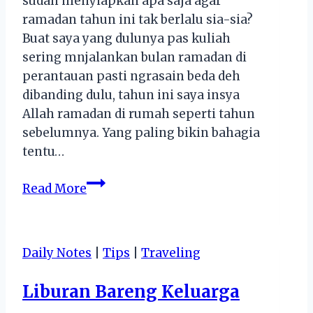
sudah menyiapkan apa saja agar
ramadan tahun ini tak berlalu sia-sia?
Buat saya yang dulunya pas kuliah
sering mnjalankan bulan ramadan di
perantauan pasti ngrasain beda deh
dibanding dulu, tahun ini saya insya
Allah ramadan di rumah seperti tahun
sebelumnya. Yang paling bikin bahagia
tentu…
Ramadan
Read More
Ekstra
:
Tips
Daily Notes
|
Tips
|
Traveling
Belanja
Online
Liburan Bareng Keluarga
Hemat