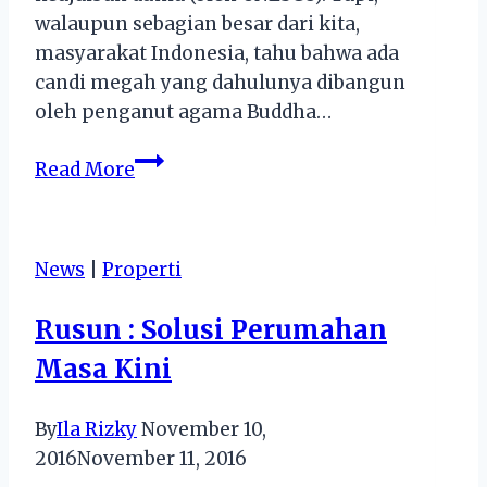
walaupun sebagian besar dari kita,
masyarakat Indonesia, tahu bahwa ada
candi megah yang dahulunya dibangun
oleh penganut agama Buddha…
Tips
Read More
Jalan-
Jalan
ke
News
|
Properti
Candi
Borobudur
Rusun : Solusi Perumahan
Masa Kini
By
Ila Rizky
November 10,
2016
November 11, 2016