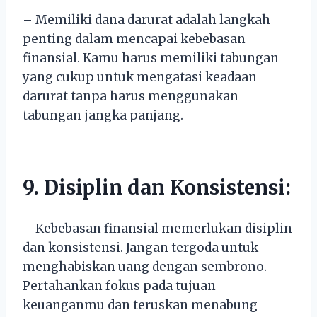
– Memiliki dana darurat adalah langkah
penting dalam mencapai kebebasan
finansial. Kamu harus memiliki tabungan
yang cukup untuk mengatasi keadaan
darurat tanpa harus menggunakan
tabungan jangka panjang.
9. Disiplin dan Konsistensi:
– Kebebasan finansial memerlukan disiplin
dan konsistensi. Jangan tergoda untuk
menghabiskan uang dengan sembrono.
Pertahankan fokus pada tujuan
keuanganmu dan teruskan menabung