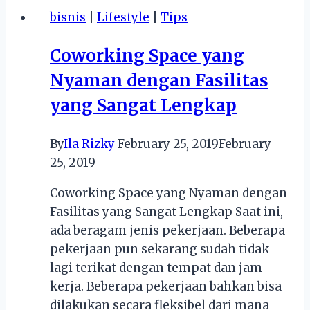
Cepat
bisnis
|
Lifestyle
|
Tips
untuk
Biaya
Coworking Space yang
Rumah
Nyaman dengan Fasilitas
Sakit?
yang Sangat Lengkap
By
Ila Rizky
February 25, 2019
February
25, 2019
Coworking Space yang Nyaman dengan
Fasilitas yang Sangat Lengkap Saat ini,
ada beragam jenis pekerjaan. Beberapa
pekerjaan pun sekarang sudah tidak
lagi terikat dengan tempat dan jam
kerja. Beberapa pekerjaan bahkan bisa
dilakukan secara fleksibel dari mana