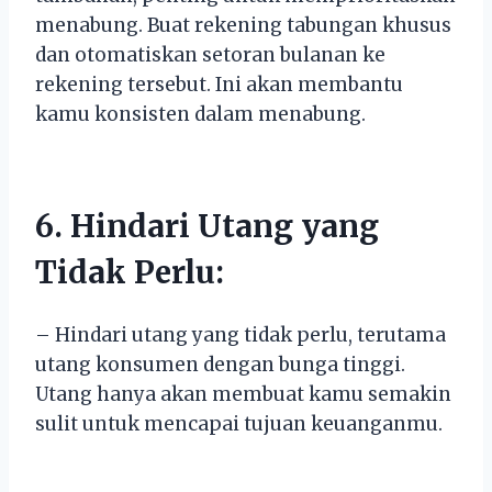
menabung. Buat rekening tabungan khusus
dan otomatiskan setoran bulanan ke
rekening tersebut. Ini akan membantu
kamu konsisten dalam menabung.
6. Hindari Utang yang
Tidak Perlu:
– Hindari utang yang tidak perlu, terutama
utang konsumen dengan bunga tinggi.
Utang hanya akan membuat kamu semakin
sulit untuk mencapai tujuan keuanganmu.