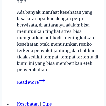
2017
Ada banyak manfaat kesehatan yang
bisa kita dapatkan dengan pergi
berwisata, di antaranya adalah: bisa
menurunkan tingkat stres, bisa
menguatkan antibodi, meningkatkan
kesehatan otak, menurunkan resiko
terkena penyakit jantung, dan bahkan
tidak sedikit tempat-tempat tertentu di
bumi ini yang bisa memberikan efek
penyembuhan.
Gaya
Read More
Berwisata
yang
Tidak
Kesehatan
|
Tips
Sehat