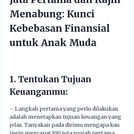
Menabung: Kunci
Kebebasan Finansial
untuk Anak Muda
1. Tentukan Tujuan
Keuanganmu:
– Langkah pertama yang perlu dilakukan
adalah menetapkan tujuan keuangan yang
jelas. Tanyakan pada dirimu mengapa kau
ingin mencapai 100 juta rupiah pertama.