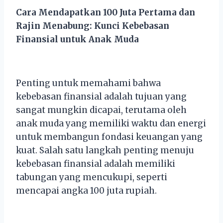
Cara Mendapatkan 100 Juta Pertama dan
Rajin Menabung: Kunci Kebebasan
Finansial untuk Anak Muda
Penting untuk memahami bahwa
kebebasan finansial adalah tujuan yang
sangat mungkin dicapai, terutama oleh
anak muda yang memiliki waktu dan energi
untuk membangun fondasi keuangan yang
kuat. Salah satu langkah penting menuju
kebebasan finansial adalah memiliki
tabungan yang mencukupi, seperti
mencapai angka 100 juta rupiah.