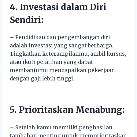
4. Investasi dalam Diri
Sendiri:
– Pendidikan dan pengembangan diri
adalah investasi yang sangat berharga.
Tingkatkan keterampilanmu, ambil kursus,
atau ikuti pelatihan yang dapat
membantumu mendapatkan pekerjaan
dengan gaji lebih tinggi.
5. Prioritaskan Menabung:
– Setelah kamu memiliki penghasilan
tambahan, penting untuk memprioritaskan