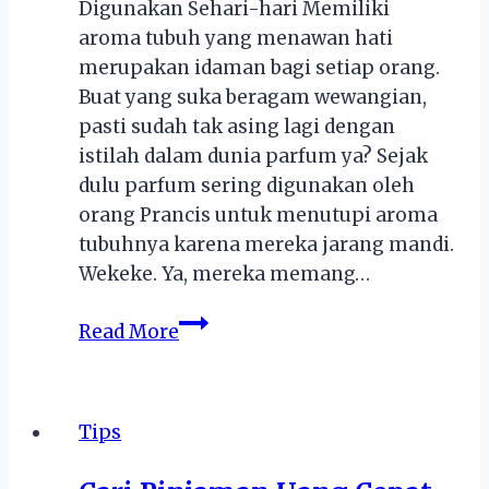
Digunakan Sehari-hari Memiliki
aroma tubuh yang menawan hati
merupakan idaman bagi setiap orang.
Buat yang suka beragam wewangian,
pasti sudah tak asing lagi dengan
istilah dalam dunia parfum ya? Sejak
dulu parfum sering digunakan oleh
orang Prancis untuk menutupi aroma
tubuhnya karena mereka jarang mandi.
Wekeke. Ya, mereka memang…
Mengenal
Read More
4
Jenis
Parfum
Tips
Yang
Dapat