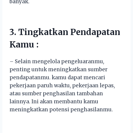
banyak.
3. Tingkatkan Pendapatan
Kamu :
– Selain mengelola pengeluaranmu,
penting untuk meningkatkan sumber
pendapatanmu. kamu dapat mencari
pekerjaan paruh waktu, pekerjaan lepas,
atau sumber penghasilan tambahan
lainnya. Ini akan membantu kamu
meningkatkan potensi penghasilanmu.