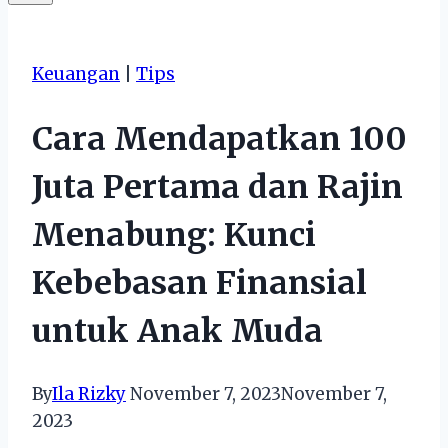
Keuangan
|
Tips
Cara Mendapatkan 100
Juta Pertama dan Rajin
Menabung: Kunci
Kebebasan Finansial
untuk Anak Muda
By
Ila Rizky
November 7, 2023
November 7,
2023