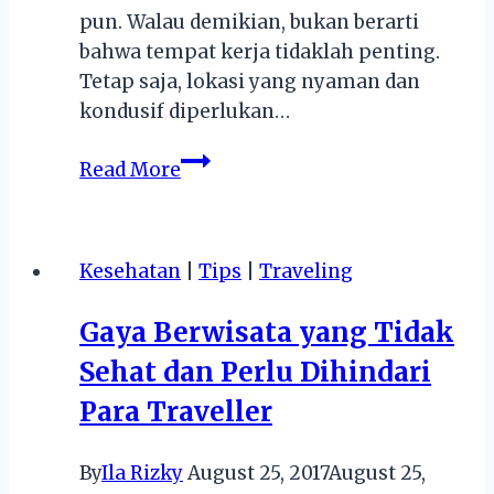
pun. Walau demikian, bukan berarti
bahwa tempat kerja tidaklah penting.
Tetap saja, lokasi yang nyaman dan
kondusif diperlukan…
Coworking
Read More
Space
yang
Nyaman
Kesehatan
|
Tips
|
Traveling
dengan
Fasilitas
Gaya Berwisata yang Tidak
yang
Sehat dan Perlu Dihindari
Sangat
Lengkap
Para Traveller
By
Ila Rizky
August 25, 2017
August 25,