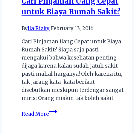
Cari Pinjaman Uang Cepat
Digunakan
untuk Biaya Rumah Sakit?
Sehari-
hari
By
Ila Rizky
February 13, 2016
Cari Pinjaman Uang Cepat untuk Biaya
Rumah Sakit? Siapa saja pasti
mengakui bahwa kesehatan penting
dijaga karena kalau sudah jatuh sakit –
pasti mahal harganya! Oleh karena itu,
tak jarang kata-kata berikut
disebutkan meskipun terdengar sangat
miris: Orang miskin tak boleh sakit.
Cari
Read More
Pinjaman
Uang