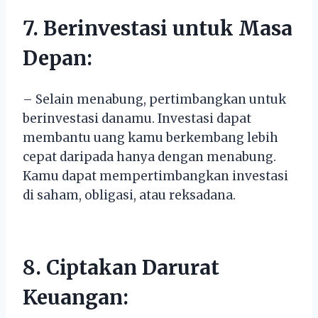
7. Berinvestasi untuk Masa
Depan:
– Selain menabung, pertimbangkan untuk
berinvestasi danamu. Investasi dapat
membantu uang kamu berkembang lebih
cepat daripada hanya dengan menabung.
Kamu dapat mempertimbangkan investasi
di saham, obligasi, atau reksadana.
8. Ciptakan Darurat
Keuangan: