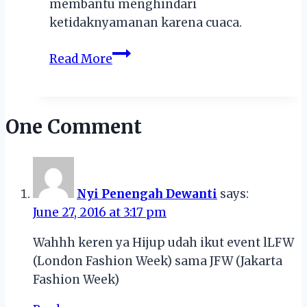
membantu menghindari
ketidaknyamanan karena cuaca.
Berbagai
Read More
Jenis
Kain
yang
One Comment
Nyaman
untuk
Gamis
Nyi Penengah Dewanti
says:
June 27, 2016 at 3:17 pm
Wahhh keren ya Hijup udah ikut event lLFW
(London Fashion Week) sama JFW (Jakarta
Fashion Week)