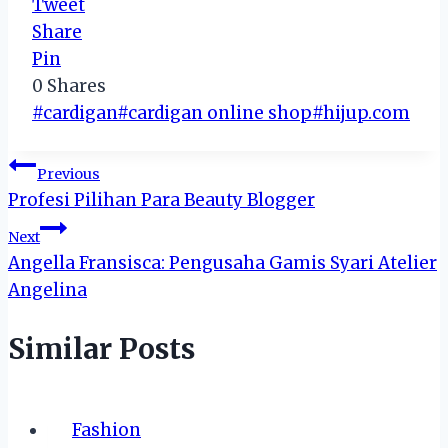
Tweet
Share
Pin
0
Shares
Post
#
cardigan
#
cardigan online shop
#
hijup.com
Tags:
Post
Previous
Profesi Pilihan Para Beauty Blogger
navigation
Next
Angella Fransisca: Pengusaha Gamis Syari Atelier
Angelina
Similar Posts
Fashion