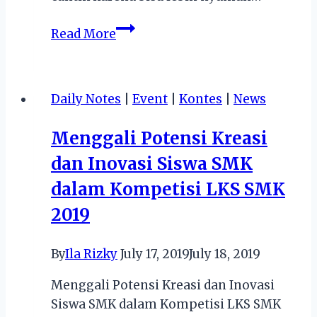
Tips
Read More
Memilih
Baju
Gamis
Daily Notes
|
Event
|
Kontes
|
News
yang
Sesuai
Menggali Potensi Kreasi
Kebutuhan
dan Inovasi Siswa SMK
dalam Kompetisi LKS SMK
2019
By
Ila Rizky
July 17, 2019
July 18, 2019
Menggali Potensi Kreasi dan Inovasi
Siswa SMK dalam Kompetisi LKS SMK