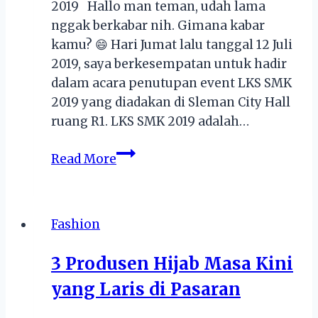
2019 Hallo man teman, udah lama
nggak berkabar nih. Gimana kabar
kamu? 😄 Hari Jumat lalu tanggal 12 Juli
2019, saya berkesempatan untuk hadir
dalam acara penutupan event LKS SMK
2019 yang diadakan di Sleman City Hall
ruang R1. LKS SMK 2019 adalah…
Menggali
Read More
Potensi
Kreasi
dan
Fashion
Inovasi
Siswa
3 Produsen Hijab Masa Kini
SMK
yang Laris di Pasaran
dalam
Kompetisi