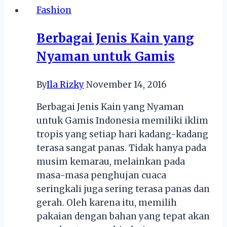
Fashion
Terbaru
yang
Berbagai Jenis Kain yang
Akan
Nyaman untuk Gamis
Hits
di
Tahun
By
Ila Rizky
November 14, 2016
2018
Berbagai Jenis Kain yang Nyaman
untuk Gamis Indonesia memiliki iklim
tropis yang setiap hari kadang-kadang
terasa sangat panas. Tidak hanya pada
musim kemarau, melainkan pada
masa-masa penghujan cuaca
seringkali juga sering terasa panas dan
gerah. Oleh karena itu, memilih
pakaian dengan bahan yang tepat akan