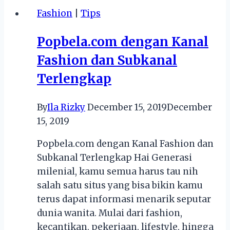
Masa
Fashion
|
Tips
Kini
yang
Popbela.com dengan Kanal
Laris
Fashion dan Subkanal
di
Pasaran
Terlengkap
By
Ila Rizky
December 15, 2019
December
15, 2019
Popbela.com dengan Kanal Fashion dan
Subkanal Terlengkap Hai Generasi
milenial, kamu semua harus tau nih
salah satu situs yang bisa bikin kamu
terus dapat informasi menarik seputar
dunia wanita. Mulai dari fashion,
kecantikan, pekerjaan, lifestyle, hingga