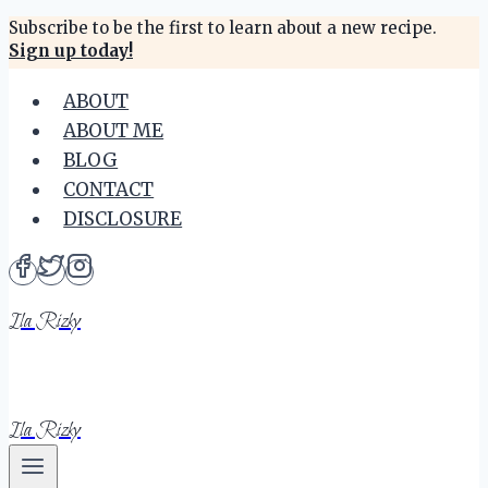
Skip
Subscribe to be the first to learn about a new recipe.
Sign up today!
to
content
ABOUT
ABOUT ME
BLOG
CONTACT
DISCLOSURE
Ila Rizky
Ila Rizky