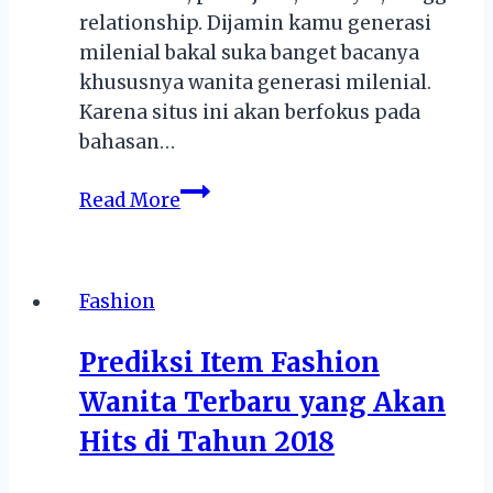
relationship. Dijamin kamu generasi
milenial bakal suka banget bacanya
khususnya wanita generasi milenial.
Karena situs ini akan berfokus pada
bahasan…
Popbela.com
Read More
dengan
Kanal
Fashion
Fashion
dan
Subkanal
Prediksi Item Fashion
Terlengkap
Wanita Terbaru yang Akan
Hits di Tahun 2018