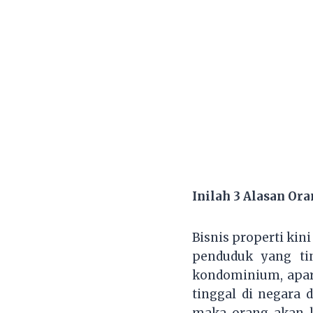
Inilah 3 Alasan Or
Bisnis properti kin
penduduk yang ti
kondominium, apar
tinggal di negara
maka orang akan k