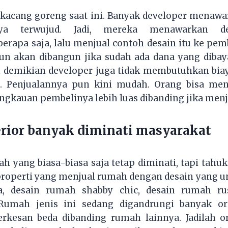
k kacang goreng saat ini. Banyak developer mena
ya terwujud. Jadi, mereka menawarkan de
apa saja, lalu menjual contoh desain itu ke pem
un akan dibangun jika sudah ada dana yang dibay
n demikian developer juga tidak membutuhkan bia
i. Penjualannya pun kini mudah. Orang bisa menj
angkauan pembelinya lebih luas dibanding jika men
erior banyak diminati masyarakat
mah yang biasa-biasa saja tetap diminati, tapi tah
 properti yang menjual rumah dengan desain yang un
a, desain rumah shabby chic, desain rumah rus
. Rumah jenis ini sedang digandrungi banyak o
terkesan beda dibanding rumah lainnya. Jadilah 