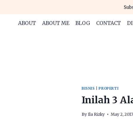
Skip
Subs
to
content
ABOUT
ABOUT ME
BLOG
CONTACT
D
BISNIS
|
PROPERTI
Inilah 3 A
By
Ila Rizky
May 2, 201