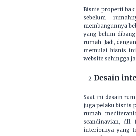
Bisnis properti ba
sebelum rumahn
membangunnya beber
yang belum dibang
rumah. Jadi, denga
memulai bisnis in
website sehingga j
Desain int
Saat ini desain ru
juga pelaku bisnis
rumah mediterani
scandinavian, dll
interiornya yang 