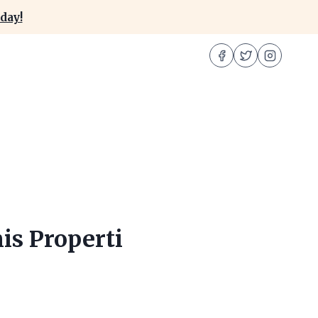
day!
is Properti