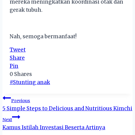
mereka meningkatkan koordinasi otak dan
gerak tubuh.
Nah, semoga bermanfaat!
Tweet
Share
Pin
0
Shares
Post
#
Stunting anak
Tags:
Post
Previous
5 Simple Steps to Delicious and Nutritious Kimchi
navigation
Next
Kamus Istilah Investasi Beserta Artinya