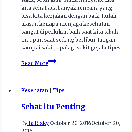
sakit, betul kan? Sama halnya ketika
kita sehat ada banyak rencana yang
bisa kita kerjakan dengan baik. Itulah
alasan kenapa menjaga kesehatan
sangat diperlukan baik saat kita sibuk
maupun saat sedang berlibur. Jangan
sampai sakit, apalagi sakit gejala tipes.
Tips
Read More
Kesehatan
:
Jangan
Kesehatan
|
Tips
Sepelekan
Gejala
Sehat itu Penting
Tipes
By
Ila Rizky
October 20, 2016
October 20,
2016