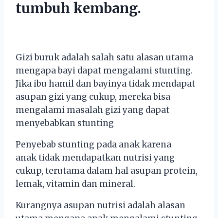
tumbuh kembang.
Gizi buruk adalah salah satu alasan utama
mengapa bayi dapat mengalami stunting.
J
ika ibu hamil dan bayinya tidak mendapat
asupan gizi yang cukup, mereka bisa
mengalami masalah gizi yang dapat
menyebabkan stunting
Penyebab stunting pada anak karena
anak
tid
ak
mend
ap
at
kan
nut
ris
i
y
ang
c
uk
up
,
ter
ut
ama
d
alam
hal
as
up
an
protein
,
le
m
ak
,
vitamin
dan
mineral
.
Kurangnya asupan nutrisi adalah alasan