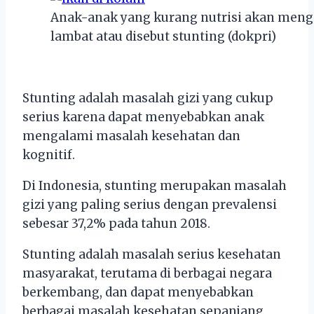
Anak-anak yang kurang nutrisi akan men
lambat atau disebut stunting (dokpri)
Stun
ting
ad
al
ah
mas
al
ah
g
iz
i
y
ang
c
uk
up
ser
ius
k
are
na
d
ap
at
men
y
eb
ab
kan
an
ak
men
gal
ami
mas
al
ah
k
ese
hat
an
dan
k
ogn
it
if
.
Di
Indonesia
,
stun
ting
mer
up
ak
an
mas
al
ah
g
iz
i
y
ang
p
aling
ser
ius
den
gan
preval
ens
i
se
bes
ar
37
,
2
%
p
ada
t
ah
un
2018
.
Stunting adalah masalah serius kesehatan
masyarakat, terutama di berbagai negara
berkembang, dan dapat menyebabkan
berbagai masalah kesehatan sepanjang