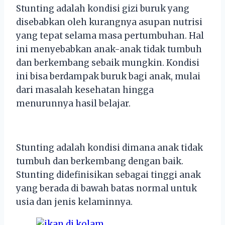
Stunting adalah kondisi gizi buruk yang
disebabkan oleh kurangnya asupan nutrisi
yang tepat selama masa pertumbuhan. Hal
ini menyebabkan anak-anak tidak tumbuh
dan berkembang sebaik mungkin. Kondisi
ini bisa berdampak buruk bagi anak, mulai
dari masalah kesehatan hingga
menurunnya hasil belajar.
St
un
ting
ad
al
ah
k
ond
isi
dim
ana
an
ak
tid
ak
t
umb
uh
dan
ber
ke
mb
ang
den
gan
ba
ik
.
Stun
ting
d
ide
fin
is
ikan
se
bag
ai
t
ing
gi
an
ak
y
ang
ber
ada
di
b
aw
ah
bat
as
normal
unt
uk
us
ia
dan
j
en
is
ke
lam
in
ny
a
.