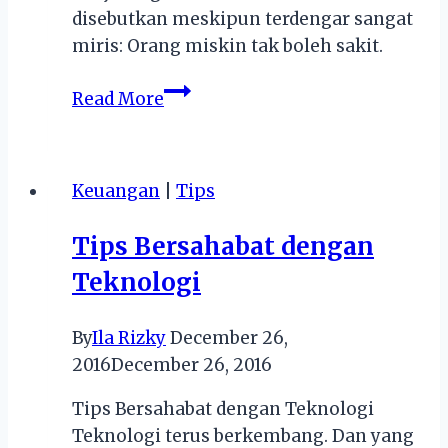
disebutkan meskipun terdengar sangat
miris: Orang miskin tak boleh sakit.
Cari
Read More
Pinjaman
Uang
Cepat
Keuangan
|
Tips
untuk
Biaya
Tips Bersahabat dengan
Rumah
Teknologi
Sakit?
By
Ila Rizky
December 26,
2016
December 26, 2016
Tips Bersahabat dengan Teknologi
Teknologi terus berkembang. Dan yang