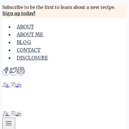
Skip
Subscribe to be the first to learn about a new recipe.
Sign up today!
to
content
ABOUT
ABOUT ME
BLOG
CONTACT
DISCLOSURE
Ila Rizky
Ila Rizky