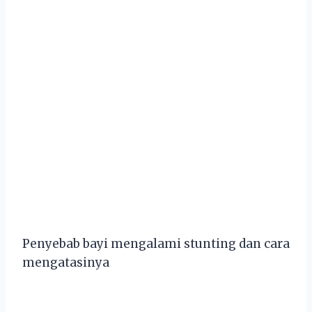
Penyebab bay
i
men
gal
ami
stun
ting
dan
car
a
m
engatasi
ny
a