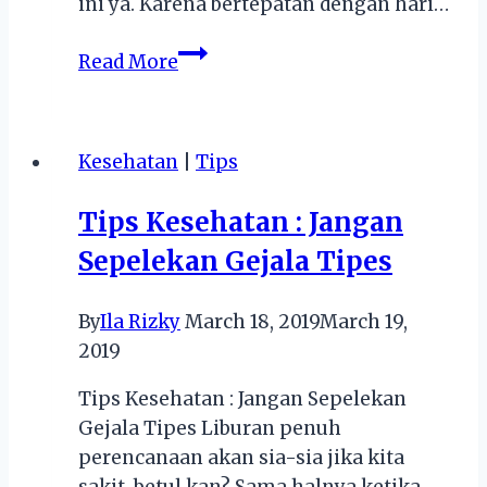
ini ya. Karena bertepatan dengan hari…
Inilah
Read More
5
Tempat
Wisata
Kesehatan
|
Tips
Jakarta
Bernuansa
Tips Kesehatan : Jangan
Sejarah
Sepelekan Gejala Tipes
Yang
Dapat
Kamu
By
Ila Rizky
March 18, 2019
March 19,
Kunjungi
2019
Tips Kesehatan : Jangan Sepelekan
Gejala Tipes Liburan penuh
perencanaan akan sia-sia jika kita