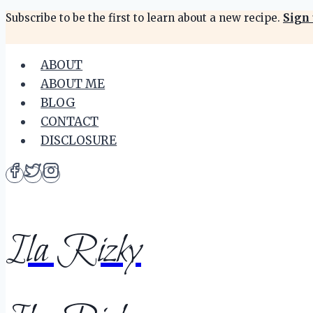
Skip
Subscribe to be the first to learn about a new recipe.
Sign 
to
content
ABOUT
ABOUT ME
BLOG
CONTACT
DISCLOSURE
Ila Rizky