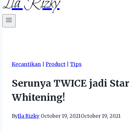
Ila Rizky
Kecantikan
|
Product
|
Tips
Serunya TWICE jadi Star
Whitening!
By
Ila Rizky
October 19, 2021
October 19, 2021