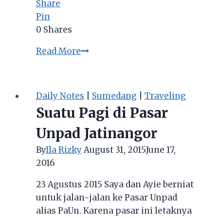
Share
Pin
0
Shares
9
Read More
Kuliner
Jatinangor
yang
Daily Notes
|
Sumedang
|
Traveling
Lezat
Suatu Pagi di Pasar
dan
Murah
Unpad Jatinangor
By
Ila Rizky
August 31, 2015
June 17,
2016
23 Agustus 2015 Saya dan Ayie berniat
untuk jalan-jalan ke Pasar Unpad
alias PaUn. Karena pasar ini letaknya