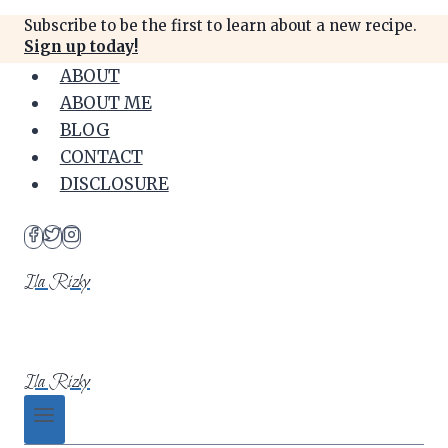
Skip
Subscribe to be the first to learn about a new recipe.
to
Sign up today!
content
ABOUT
ABOUT ME
BLOG
CONTACT
DISCLOSURE
Ila Rizky
Ila Rizky