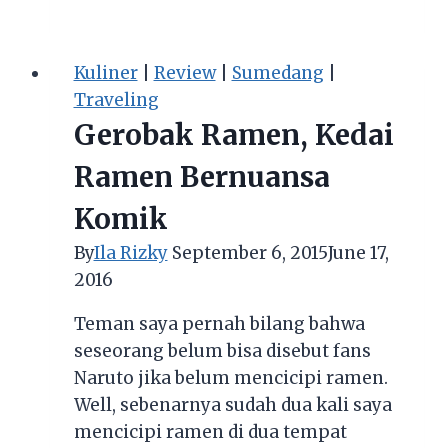
Hemat
dan
Lezat
Kuliner
|
Review
|
Sumedang
|
ala
Traveling
Anak
Gerobak Ramen, Kedai
Kos
di
Ramen Bernuansa
D’cost
Komik
Jatinangor
By
Ila Rizky
September 6, 2015
June 17,
2016
Teman saya pernah bilang bahwa
seseorang belum bisa disebut fans
Naruto jika belum mencicipi ramen.
Well, sebenarnya sudah dua kali saya
mencicipi ramen di dua tempat