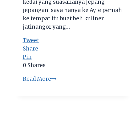
kedai yang suasananya Jepang-
jepangan, saya nanya ke Ayie pernah
ke tempat itu buat beli kuliner
jatinangor yang…
Tweet
Share
Pin
0
Shares
Kedai
Read More
Waheri’s Kedai
Ramen
Hemat
ala
Anak
Kos