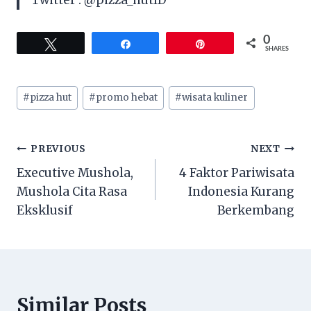
0
Tweet
Share
Pin
SHARES
Post
#
pizza hut
#
promo hebat
#
wisata kuliner
Tags:
Post
PREVIOUS
NEXT
Executive Mushola,
4 Faktor Pariwisata
navigation
Mushola Cita Rasa
Indonesia Kurang
Eksklusif
Berkembang
Similar Posts