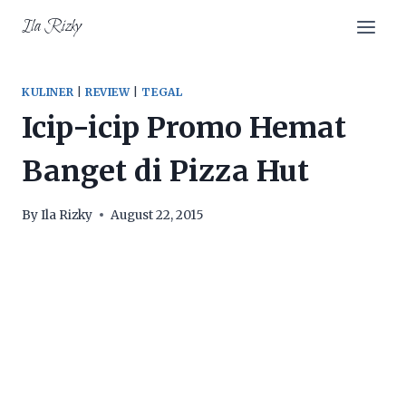
Skip
Ila Rizky
to
content
KULINER
|
REVIEW
|
TEGAL
Icip-icip Promo Hemat
Banget di Pizza Hut
By
Ila Rizky
August 22, 2015