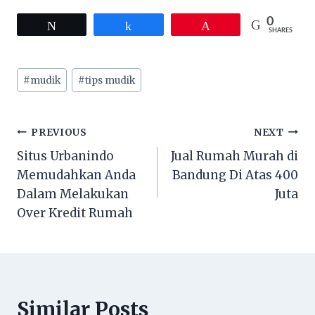
0
Tweet
Share
Pin
SHARES
Post
#
mudik
#
tips mudik
Tags:
Post
PREVIOUS
NEXT
Situs Urbanindo
Jual Rumah Murah di
navigation
Memudahkan Anda
Bandung Di Atas 400
Dalam Melakukan
Juta
Over Kredit Rumah
Similar Posts