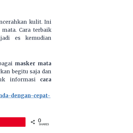
erahkan kulit. Ini
mata. Cara terbaik
jadi es kemudian
ebagai
masker mata
kan begitu saja dan
tuk informasi
cara
nda-dengan-cepat-
0
in
SHARES