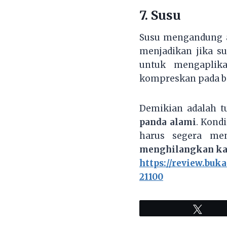
7. Susu
Susu mengandung a
menjadikan jika s
untuk mengaplik
kompreskan pada b
Demikian adalah t
panda alami
. Kond
harus segera me
menghilangkan kan
https://review.bu
21100
Tweet