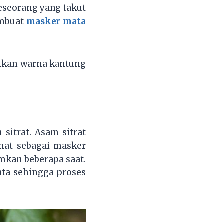
eseorang yang takut
embuat
masker mata
ikan warna kantung
itrat. Asam sitrat
mat sebagai masker
mkan beberapa saat.
ata sehingga proses