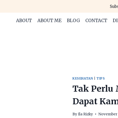
Skip
Subs
to
content
ABOUT
ABOUT ME
BLOG
CONTACT
D
KESEHATAN
|
TIPS
Tak Perlu
Dapat Kam
By
Ila Rizky
November 