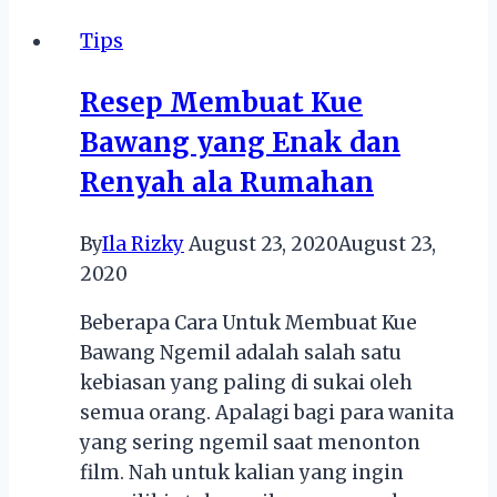
Nyaman
Tips
dengan
Fasilitas
Resep Membuat Kue
yang
Bawang yang Enak dan
Sangat
Lengkap
Renyah ala Rumahan
By
Ila Rizky
August 23, 2020
August 23,
2020
Beberapa Cara Untuk Membuat Kue
Bawang Ngemil adalah salah satu
kebiasan yang paling di sukai oleh
semua orang. Apalagi bagi para wanita
yang sering ngemil saat menonton
film. Nah untuk kalian yang ingin