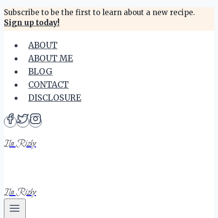
Skip
Subscribe to be the first to learn about a new recipe.
Sign up today!
to
content
ABOUT
ABOUT ME
BLOG
CONTACT
DISCLOSURE
Ila Rizky
Ila Rizky