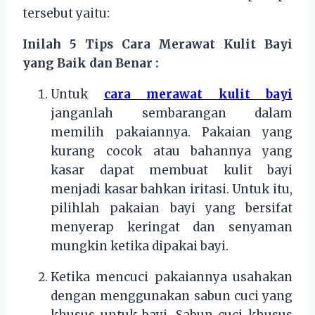
tersebut yaitu:
Inilah 5 Tips Cara Merawat Kulit Bayi
yang Baik dan Benar :
Untuk
cara merawat kulit bayi
janganlah sembarangan dalam
memilih pakaiannya. Pakaian yang
kurang cocok atau bahannya yang
kasar dapat membuat kulit bayi
menjadi kasar bahkan iritasi. Untuk itu,
pilihlah pakaian bayi yang bersifat
menyerap keringat dan senyaman
mungkin ketika dipakai bayi.
Ketika mencuci pakaiannya usahakan
dengan menggunakan sabun cuci yang