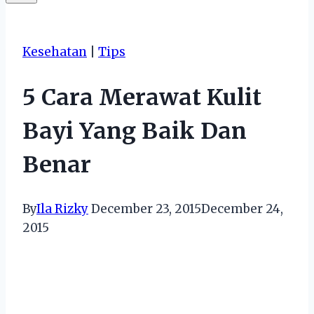
Kesehatan
|
Tips
5 Cara Merawat Kulit
Bayi Yang Baik Dan
Benar
By
Ila Rizky
December 23, 2015
December 24,
2015