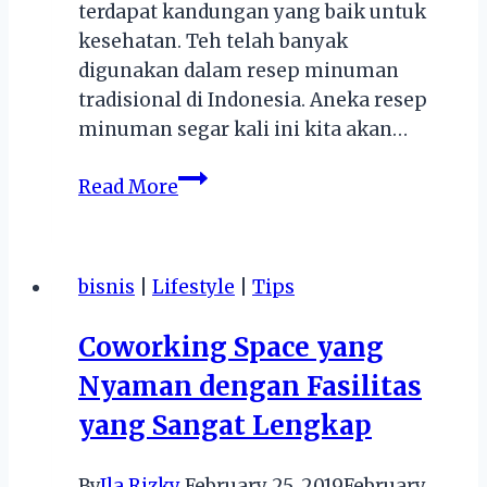
terdapat kandungan yang baik untuk
kesehatan. Teh telah banyak
digunakan dalam resep minuman
tradisional di Indonesia. Aneka resep
minuman segar kali ini kita akan…
Aneka
Read More
Resep
Minuman
Segar
bisnis
|
Lifestyle
|
Tips
Tradisional
Indonesia
Coworking Space yang
Nyaman dengan Fasilitas
yang Sangat Lengkap
By
Ila Rizky
February 25, 2019
February