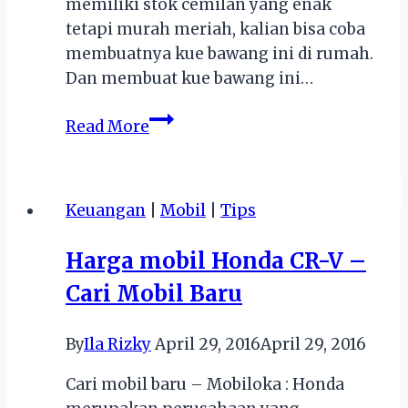
memiliki stok cemilan yang enak
tetapi murah meriah, kalian bisa coba
membuatnya kue bawang ini di rumah.
Dan membuat kue bawang ini…
Resep
Read More
Membuat
Kue
Bawang
Keuangan
|
Mobil
|
Tips
yang
Enak
Harga mobil Honda CR-V –
dan
Cari Mobil Baru
Renyah
ala
Rumahan
By
Ila Rizky
April 29, 2016
April 29, 2016
Cari mobil baru – Mobiloka : Honda