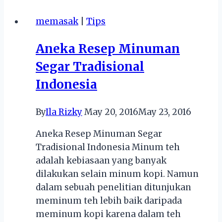
:
memasak
|
Tips
Beli
Mobil
Aneka Resep Minuman
Secara
Segar Tradisional
Kredit,
Langsung
Indonesia
Dapat
Hadiah!
By
Ila Rizky
May 20, 2016
May 23, 2016
Aneka Resep Minuman Segar
Tradisional Indonesia Minum teh
adalah kebiasaan yang banyak
dilakukan selain minum kopi. Namun
dalam sebuah penelitian ditunjukan
meminum teh lebih baik daripada
meminum kopi karena dalam teh