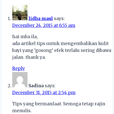
–
Cari
Mobil
lidha maul
says:
Baru
December 24, 2015 at 6:55 am
hai mba ila,
ada artikel tips untuk mengembalikan kulit
bayi yang ‘gosong’ efek terlalu sering dibawa
jalan. thank ya.
Reply
Sadina
says:
December 31, 2015 at 2:54 pm
Tips yang bermanfaat. Semoga tetap rajin
menulis.