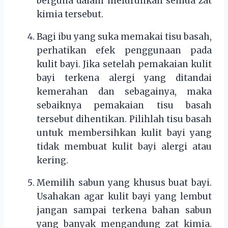
berguna dalam meluruhkan semua zat
kimia tersebut.
Bagi ibu yang suka memakai tisu basah,
perhatikan efek penggunaan pada
kulit bayi. Jika setelah pemakaian kulit
bayi terkena alergi yang ditandai
kemerahan dan sebagainya, maka
sebaiknya pemakaian tisu basah
tersebut dihentikan. Pilihlah tisu basah
untuk membersihkan kulit bayi yang
tidak membuat kulit bayi alergi atau
kering.
Memilih sabun yang khusus buat bayi.
Usahakan agar kulit bayi yang lembut
jangan sampai terkena bahan sabun
yang banyak mengandung zat kimia.