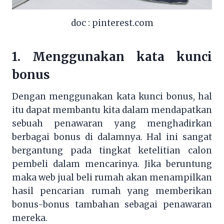
doc : pinterest.com
1. Menggunakan kata kunci
bonus
Dengan menggunakan kata kunci bonus, hal
itu dapat membantu kita dalam mendapatkan
sebuah penawaran yang menghadirkan
berbagai bonus di dalamnya. Hal ini sangat
bergantung pada tingkat ketelitian calon
pembeli dalam mencarinya. Jika beruntung
maka web jual beli rumah akan menampilkan
hasil pencarian rumah yang memberikan
bonus-bonus tambahan sebagai penawaran
mereka.