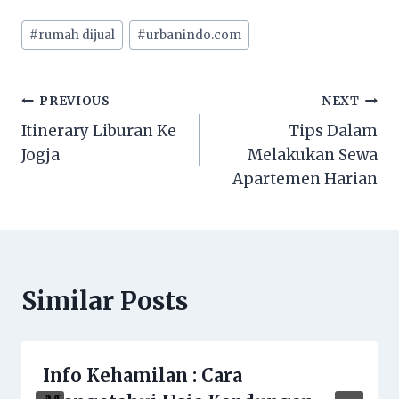
Post
#
rumah dijual
#
urbanindo.com
Tags:
Post
PREVIOUS
NEXT
Itinerary Liburan Ke
Tips Dalam
navigation
Jogja
Melakukan Sewa
Apartemen Harian
Similar Posts
Info Kehamilan : Cara