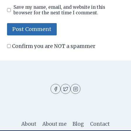
Save my name, email, and website in this
browser for the next time I comment.
Confirm you are NOT a spammer
About
About me
Blog
Contact