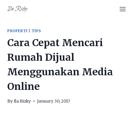
Skip
Ila Rizky
to
content
PROPERTI
|
TIPS
Cara Cepat Mencari
Rumah Dijual
Menggunakan Media
Online
By
Ila Rizky
January 30, 2017