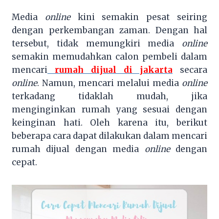
Media
online
kini semakin pesat seiring
dengan perkembangan zaman. Dengan hal
tersebut, tidak memungkiri media
online
semakin memudahkan calon pembeli dalam
mencari
rumah dijual di jakarta
secara
online
. Namun, mencari melalui media
online
terkadang tidaklah mudah, jika
menginginkan rumah yang sesuai dengan
keinginan hati. Oleh karena itu, berikut
beberapa cara dapat dilakukan dalam mencari
rumah dijual dengan media
online
dengan
cepat.