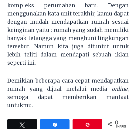
kompleks perumahan baru. Dengan
menggunakan kata unit terakhir, kamu dapat
dengan mudah mendapatkan rumah sesuai
keinginan yaitu : rumah yang sudah memiliki
banyak tetangga yang menghuni lingkungan
tersebut. Namun kita juga dituntut untuk
lebih teliti dalam mendapati sebuah iklan
seperti ini.
Demikian beberapa cara cepat mendapatkan
rumah yang dijual melalui media
online
,
semoga dapat memberikan manfaat
untukmu.
0
Tweet
Share
Pin
SHARES