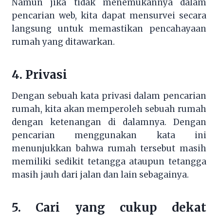
Namun jika tidak menemukannya dalam
pencarian web, kita dapat mensurvei secara
langsung untuk memastikan pencahayaan
rumah yang ditawarkan.
4. Privasi
Dengan sebuah kata privasi dalam pencarian
rumah, kita akan memperoleh sebuah rumah
dengan ketenangan di dalamnya. Dengan
pencarian menggunakan kata ini
menunjukkan bahwa rumah tersebut masih
memiliki sedikit tetangga ataupun tetangga
masih jauh dari jalan dan lain sebagainya.
5. Cari yang cukup dekat