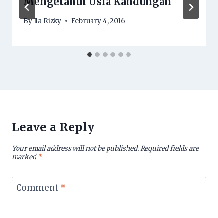
Mengetahui Usia Kandungan
By
Ila Rizky
February 4, 2016
Leave a Reply
Your email address will not be published.
Required fields are
marked
*
Comment
*