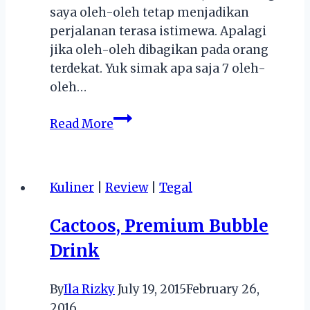
saya oleh-oleh tetap menjadikan
perjalanan terasa istimewa. Apalagi
jika oleh-oleh dibagikan pada orang
terdekat. Yuk simak apa saja 7 oleh-
oleh…
7
Read More
Oleh-
oleh
Murah
Kuliner
|
Review
|
Tegal
yang
Sering
Cactoos, Premium Bubble
Dibeli
Drink
Wisatawan
By
Ila Rizky
July 19, 2015
February 26,
2016