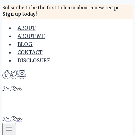
Skip
Subscribe to be the first to learn about a new recipe.
Sign up today!
to
content
ABOUT
ABOUT ME
BLOG
CONTACT
DISCLOSURE
Ila Rizky
Ila Rizky