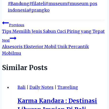
Post
#
Bandung
#
filateli
#
museum
#
museum pos
Tags:
indonesia
#
prangko
Post
Previous
Tips Memilih Jenis Sabun Cuci Piring yang Tepat
navigation
Next
Aksesoris Eksterior Mobil Unik Percantik
Mobilmu
Similar Posts
Bali
|
Daily Notes
|
Traveling
Karma Kandara : Destinasi