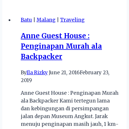
:
Destinasi
Batu
|
Malang
|
Traveling
Liburan
Impian
Anne Guest House :
Di
Penginapan Murah ala
Bali
Backpacker
By
Ila Rizky
June 21, 2016
February 23,
2019
Anne Guest House : Penginapan Murah
ala Backpacker Kami tertegun lama
dan kebingungan di persimpangan
jalan depan Museum Angkut. Jarak
menuju penginapan masih jauh, 1 km-