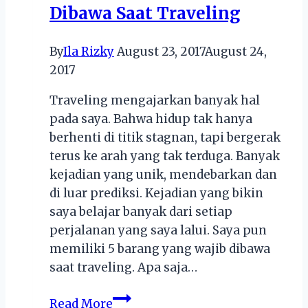
Dibawa Saat Traveling
yang
Wajib
Kamu
By
Ila Rizky
August 23, 2017
August 24,
Cobain!
2017
Traveling mengajarkan banyak hal
pada saya. Bahwa hidup tak hanya
berhenti di titik stagnan, tapi bergerak
terus ke arah yang tak terduga. Banyak
kejadian yang unik, mendebarkan dan
di luar prediksi. Kejadian yang bikin
saya belajar banyak dari setiap
perjalanan yang saya lalui. Saya pun
memiliki 5 barang yang wajib dibawa
saat traveling. Apa saja…
5
Read More