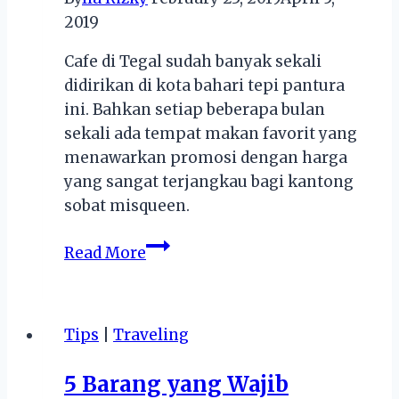
2019
Cafe di Tegal sudah banyak sekali
didirikan di kota bahari tepi pantura
ini. Bahkan setiap beberapa bulan
sekali ada tempat makan favorit yang
menawarkan promosi dengan harga
yang sangat terjangkau bagi kantong
sobat misqueen.
5
Read More
Cafe
Favorit
dan
Tips
|
Traveling
Ngehits
di
5 Barang yang Wajib
Tegal