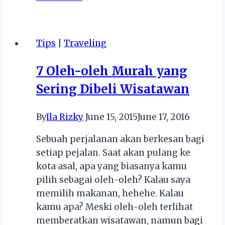
Barang
yang
Wajib
Tips
|
Traveling
Dibawa
Saat
7 Oleh-oleh Murah yang
Traveling
Sering Dibeli Wisatawan
By
Ila Rizky
June 15, 2015
June 17, 2016
Sebuah perjalanan akan berkesan bagi
setiap pejalan. Saat akan pulang ke
kota asal, apa yang biasanya kamu
pilih sebagai oleh-oleh? Kalau saya
memilih makanan, hehehe. Kalau
kamu apa? Meski oleh-oleh terlihat
memberatkan wisatawan, namun bagi