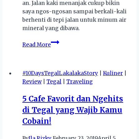
an. Jalan kaki menanjak cukup bikin
saya ngos-ngosan sampai berkali-kali
berhenti di tepi jalan untuk minum air
mineral yang dibawa.
Anne
Read More
Guest
House
:
#10DaysTegalLakalakaStory
|
Kuliner
|
Penginapan
Review
|
Tegal
|
Traveling
Murah
ala
5 Cafe Favorit dan Ngehits
Backpacker
di Tegal yang Wajib Kamu
Cobain!
By
Ila Rizky
February 23, 2019
April 5,