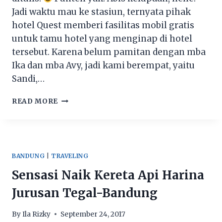
Jadi waktu mau ke stasiun, ternyata pihak
hotel Quest memberi fasilitas mobil gratis
untuk tamu hotel yang menginap di hotel
tersebut. Karena belum pamitan dengan mba
Ika dan mba Avy, jadi kami berempat, yaitu
Sandi,…
INILAH
READ MORE
5
OLEH-
OLEH
FAVORIT
KHAS
BANDUNG
|
TRAVELING
SURABAYA
Sensasi Naik Kereta Api Harina
Jurusan Tegal-Bandung
By
Ila Rizky
September 24, 2017