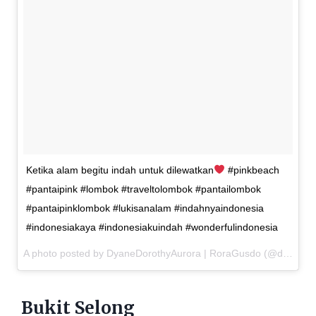
Ketika alam begitu indah untuk dilewatkan
#pinkbeach
#pantaipink #lombok #traveltolombok #pantailombok
#pantaipinklombok #lukisanalam #indahnyaindonesia
#indonesiakaya #indonesiakuindah #wonderfulindonesia
A photo posted by DyaneDorothyAurora | RoraGusdo (@dyanedorothyaurora) on
Bukit Selong