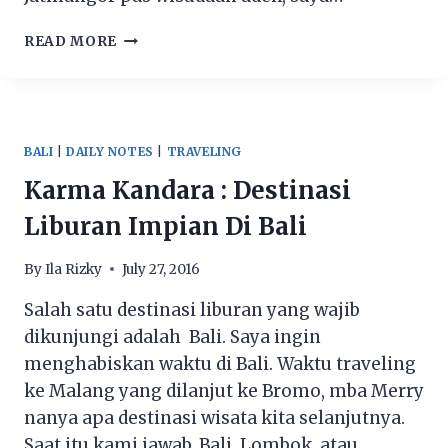
MAKAN
READ MORE
HEMAT
DAN
LEZAT
ALA
ANAK
BALI
|
DAILY NOTES
|
TRAVELING
KOS
Karma Kandara : Destinasi
DI
D’COST
Liburan Impian Di Bali
JATINANGOR
By
Ila Rizky
July 27, 2016
Salah satu destinasi liburan yang wajib
dikunjungi adalah Bali. Saya ingin
menghabiskan waktu di Bali. Waktu traveling
ke Malang yang dilanjut ke Bromo, mba Merry
nanya apa destinasi wisata kita selanjutnya.
Saat itu kami jawab, Bali, Lombok, atau