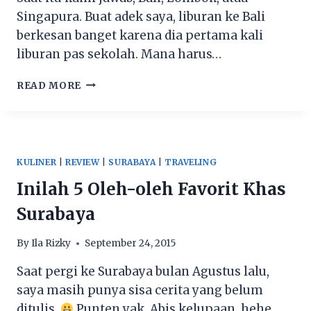
Singapura. Buat adek saya, liburan ke Bali
berkesan banget karena dia pertama kali
liburan pas sekolah. Mana harus…
KARMA
READ MORE
KANDARA
:
DESTINASI
LIBURAN
IMPIAN
KULINER
|
REVIEW
|
SURABAYA
|
TRAVELING
DI
Inilah 5 Oleh-oleh Favorit Khas
BALI
Surabaya
By
Ila Rizky
September 24, 2015
Saat pergi ke Surabaya bulan Agustus lalu,
saya masih punya sisa cerita yang belum
ditulis.
Punten yak. Abis kelupaan, hehe.