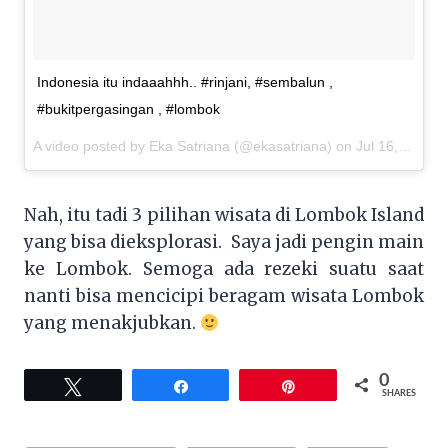
Indonesia itu indaaahhh.. #rinjani, #sembalun ,
#bukitpergasingan , #lombok
A video posted by Eka Satriana (@ekasatriana) on
Jul 16, 2016 at 4:18pm PDT
Nah, itu tadi 3 pilihan wisata di Lombok Island
yang bisa dieksplorasi. Saya jadi pengin main
ke Lombok. Semoga ada rezeki suatu saat
nanti bisa mencicipi beragam wisata Lombok
yang menakjubkan.
0
Tweet
Share
Pin
SHARES