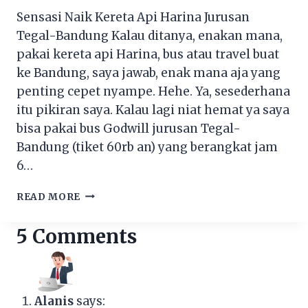
Sensasi Naik Kereta Api Harina Jurusan
Tegal-Bandung Kalau ditanya, enakan mana,
pakai kereta api Harina, bus atau travel buat
ke Bandung, saya jawab, enak mana aja yang
penting cepet nyampe. Hehe. Ya, sesederhana
itu pikiran saya. Kalau lagi niat hemat ya saya
bisa pakai bus Godwill jurusan Tegal-
Bandung (tiket 60rb an) yang berangkat jam
6…
SENSASI
READ MORE
NAIK
KERETA
5 Comments
API
HARINA
JURUSAN
TEGAL-
BANDUNG
Alanis
says: